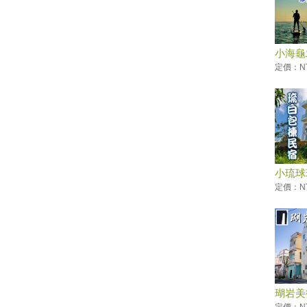
2019屏東馬拉松路跑報名
滿滿兔子等你餵！屏東「兔子樂
園」被絨毛毛兔兔圍繞萌炸天！
小海龜
-品味東港-
定價：NT
旱鴨子不能體驗潛水？台灣體驗
潛水景點與８大疑問全解惑！
國慶煙火睽違12年在屏東 高屏
溪兩岸皆可欣賞
2019 SL仲夏寶島號定期開行活
動
要搶要快！屏東春遊加碼禮快發
小琉球
完 自由行補助剩3成
定價：NT
墾丁陸蟹繁殖季 海生館推夜宿
生態遊程
【台灣好好玩】到屏東‧小琉球
永續生態遊 解放無「塑」島嶼
暑假熱搜水上活動：透明獨木
舟！全台最新15條水上活動懶人
包
瑚岩美