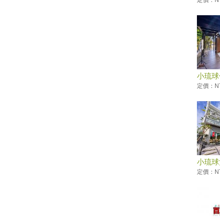
定價：NT
海天一色美如畫！全台13大絕美
沙灘玩水去
520也要耍浪漫！全台必收藏浪
漫約會景點懶人包
【趣吧】夏天就是要玩水划獨木
舟！全台最新15條水上活動懶人
包
小琉球
2019屏東黑鮪魚文化觀光季
定價：NT
小琉球必遊免費景點【花瓶岩／
望海亭／中澳沙灘／龍蝦洞／美
人洞售票亭後方沙灘】漫遊發現
它的美～忘憂渡假聖地！
小琉球輕旅！花瓶岩、衫福漁
港、落日亭，小島迷人風情的初
體驗
小琉球
小琉球三天兩夜必吃必玩指南｜
定價：NT
小琉球自由行原來這麼簡單！
小琉球必遊【烏鬼洞】除了爬洞
穴，更要走走步道，美景盡收眼
底
免出國！小琉球賞夢幻白沙灘、