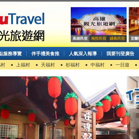
高雄民宿
南投民宿
綠島民宿
宜蘭
點服務導覽
伴手禮美食推
人氣深入報導
我要刊登廣告
福村
上福村
天福村
杉福村
中福村
一日遊