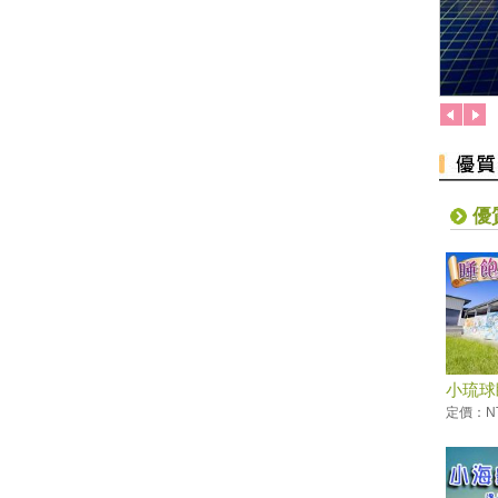
推「買大送小」
恆春3000啤酒博物館！全球酒
杯集成的「巨大酒杯牆」
墾丁社頂夏日「夜精靈」 螢光
蕈雨後綻放迷魂綠光
小琉球低碳旅遊，無拘無「塑」
超便利！
這裡有櫻花蝦霜淇淋 屏東東港
吃冰節登場
優
海生館河魨海洋派對 海洋系網
美爭奇鬥艷
「2019屏東縣原住民族收穫節-
收穫那麼多」
藤枝森林遊樂區6月底關園 入園
只剩41名額
小琉球
2019寶島仲夏節開跑
定價：NT
2019屏東Ocean Alive大鵬灣水
域系列活動
2019屏東縣東港吃冰節