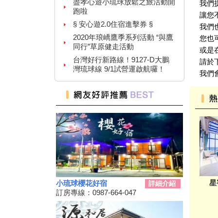
我們
2020年琅嶠鷹季系列活動 “與鷹
讓您
同行”草原健走活動
我們
台灣好行新路線！9127-D大鵬
您也
灣琉球線 9/1試營運啟航囉！
或是
紙本「藝FUN券」
請於
109年與國家公園有約~~~「自
我們
然飛羽、 大地天籟DIY」活動
屏東三大日音樂節~
2020大鵬灣帆船生活節
墾丁國家公園舉辦『潮向海洋玩
科學』活動
7/4-7/31東港吃冰趣 ice仲夏潮口
味【系列活動】
高鐵首推澎湖交通聯票 超夯小
琉球行程繼續賣
星
小琉球櫻花好宿
詳細介紹
【墾丁後壁湖美食推薦】後壁湖
訂房專線：0987-664-047
生魚片|邱家生魚片|傳說中的百
元生魚片|空運來台新鮮生魚片|
2019擴大國旅秋冬夜市抵用卷