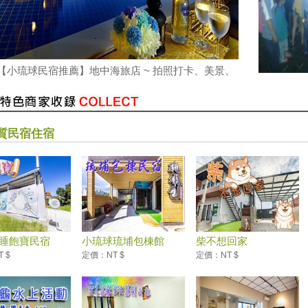
【小琉球民宿推薦】蘋果屋海景民宿 ~ 網美打卡景
點、烤肉、美人洞風景區、浮潛
質民宿住宿
睡飽寶民宿
小琉球琉埔包棟館
柴不想回家
 $
定價：NT $
定價：NT $