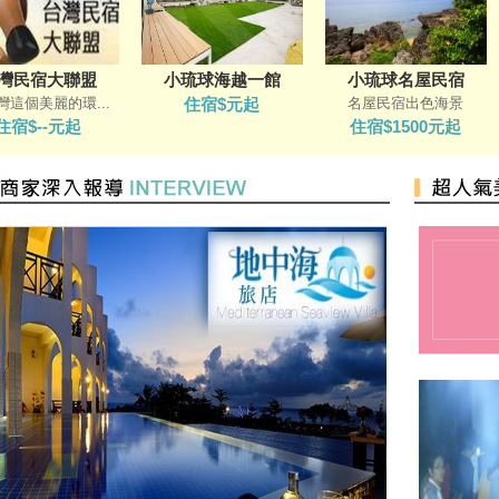
灣民宿大聯盟
小琉球海越一館
小琉球名屋民宿
灣這個美麗的環...
住宿$元起
名屋民宿出色海景
住宿$--元起
住宿$1500元起
餐廳介