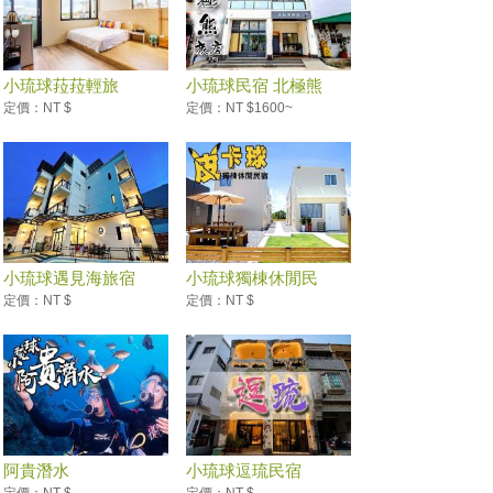
小琉球菈菈輕旅
小琉球民宿 北極熊
旅...
定價：NT $
定價：NT $1600~
小琉球遇見海旅宿
小琉球獨棟休閒民
宿-...
定價：NT $
定價：NT $
阿貴潛水
小琉球逗琉民宿