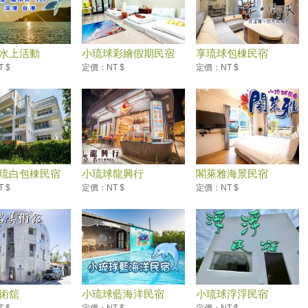
水上活動
小琉球彩繪假期民宿
享琉球包棟民宿
 $
定價：NT $
定價：NT $
琉白包棟民宿
小琉球龍興行
閣萊雅海景民宿
 $
定價：NT $
定價：NT $
術舘
小琉球藍海洋民宿
小琉球浮浮民宿