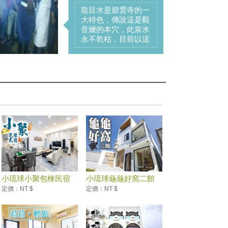
竹林生態濕地公園是
小琉球第一座生態溼
地公園，溼地公園引
用碧雲寺前的竹林中
一處不斷湧出的泉
水，建構出讓動植物
共同生活的池塘生
態，並將當地的特產
「咾咕石」鋪在竹林
的石板走道和木棧之
下，此景融合了竹
林、涼亭與美人蕉花
叢，不僅營造出多樣
化生態的生存環境，
更充滿文靜、典雅之
美。
小琉球小聚包棟民宿
小琉球龜龜好窩二館
定價：NT $
定價：NT $