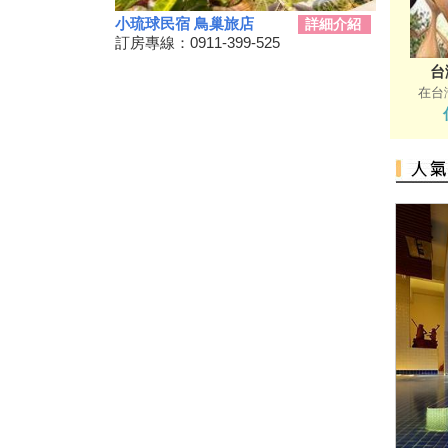
高鐵南延新增方案！交通部：這
小琉球民宿 鳥巢旅店
詳細介紹
兩案較有可行性
訂房專線：0911-399-525
三代同遊國家公園 『墾丁仲夏
台
夜未眠－蟹謝好孕』陸蟹生態之
在台
旅
兒童狂歡節開幕 藝術館變身為
兒童樂園
勝利星村舊好勝市集 7月13日重
磅登場
和時間賽跑！網紅景點潮州日式
建築群 僅剩6棟可修復
動動手.藝起玩-跑跑巴士迴力車
2019野薑花季7月登場，歡迎來
訪~
山友注意！台灣登山申請整合服
務網 單一入口網上線了
暑假來了！雙流自然教育中心十
周年熱鬧慶生!
鵬琉線船票半價優惠 墾丁飯店