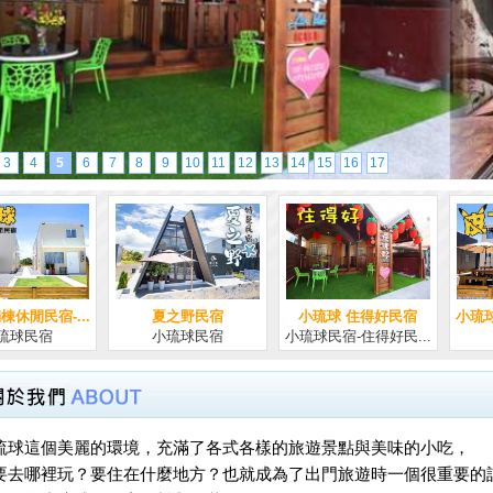
3
4
5
6
7
8
9
10
11
12
13
14
15
16
17
宿
小琉球 住得好民宿
小琉球獨棟休閒民宿-...
夏之野
宿
小琉球民宿-住得好民...
小琉球民宿
小琉球
琉球這個美麗的環境，充滿了各式各樣的旅遊景點與美味的小吃，
要去哪裡玩？要住在什麼地方？也就成為了出門旅遊時一個很重要的