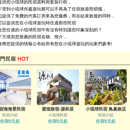
提供您小琉球的民宿資料與套裝行程，
不管到小琉球何處遊玩都可以不再為了住宿旅遊而煩惱，
也提供了免費的代客訂房來為您服務，而在結束旅遊的同時，
可以提供您在小琉球遊玩時住過那些民宿
在您住過的小琉球民宿中有沒有特別讓您印象深刻的？
下方填寫您推薦的民宿名稱、簡介，
會將您提供的情報公布給所有想在小琉球遊玩的玩家們參考!
宿海海景民宿
渡假旅宿-源和居
小琉球民宿 鳥巢旅店
民宿介紹
小琉球民宿
民宿介紹
住宿$元起
住宿$元起
住宿$元起