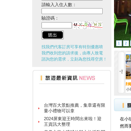
請輸入入住人數：
驗證碼：
1
2
找我們代客訂房可享有特別優惠唷
我們收到您的請求後，由專人致電
諮詢您的需求，立刻為您找尋空房！
小琉球獨棟休閒民宿-...
夏之野民
台灣百大景點推薦，集章還有限
小琉球民宿
小琉球民
量小禮物可以拿
2024屏東迎王時間出來啦！迎
王資訊大整理
盡孝心遊小琉球放鬆之旅活動開
在小
跑啦
然而
§ 安心遊2.0住宿進擊券 §