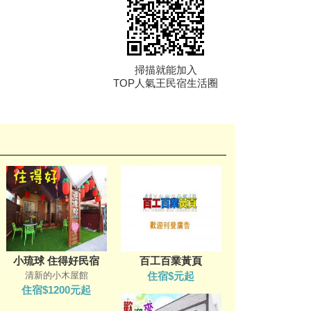
掃描就能加入
TOP人氣王民宿生活圈
小琉球 住得好民宿
百工百業黃頁
清新的小木屋館
住宿$元起
住宿$1200元起