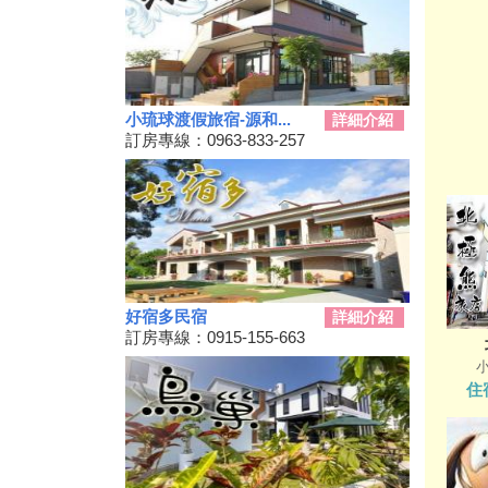
優惠活動
2019擴大國旅秋冬住宿優惠活
動
秋冬擴大國旅補助離島加碼怎麼
用？老司機分享連續技
小琉球渡假旅宿-源和...
詳細介紹
訂房專線：0963-833-257
108年潮州賽神蝦暨小農市集活
動
單車騎遊聽風看海，體驗台灣燈
塔極點濱海小鎮風貌 一起Light
up Taiwan
Hi~枋寮有藝市
單車環島遊台灣國際入口網站
Taiwan on 2 Wheels
好宿多民宿
詳細介紹
訂房專線：0915-155-663
第四屆「小琉球愛龜淨灘接力
賽」活動，7/13小琉球龍蝦洞海
灘展開！
住
屏東大鵬灣賽車場今歇業 車友
依依不捨盼有人接手
大鵬灣水上趣 體驗造舟、迷你
鐵人