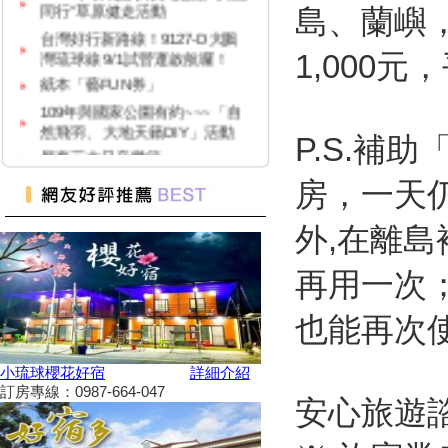
島、蘭嶼
台灣好行新路線！9127-D大鵬
灣琉球線 9/1試營運啟航囉！
1,000
紙本「藝FUN券」
109年與國家公園有約~~~「自
然飛羽、 大地天籟DIY」活動
P.S.補
屏東三大日音樂節~
2020大鵬灣帆船生活節
房，一天仍
墾丁國家公園舉辦『潮向海洋玩
科學』活動
外,在離
7/4-7/31東港吃冰趣 ice仲夏潮口
味【系列活動】
再用一次
高鐵首推澎湖交通聯票 超夯小
琉球行程繼續賣
也能再次
【墾丁後壁湖美食推薦】後壁湖
生魚片|邱家生魚片|傳說中的百
小琉球櫻花好宿
詳細介紹
元生魚片|空運來台新鮮生魚片|
訂房專線：0987-664-047
安心旅遊諮詢
2019擴大國旅秋冬夜市抵用卷
優惠活動