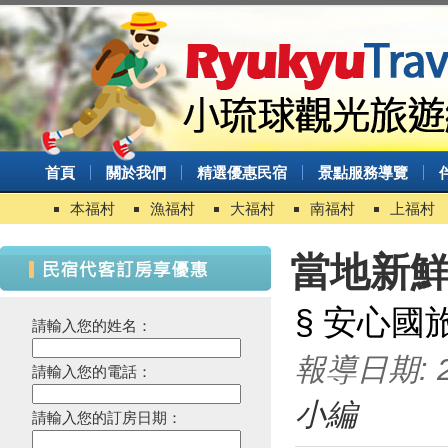
首頁
關於我們
精選優惠民宿
景點服務導覽
本福村
漁福村
大福村
南福村
上福村
當地新
§ 安心國
請輸入您的姓名：
報導日期: 20
請輸入您的電話：
小編
請輸入您的訂房日期：