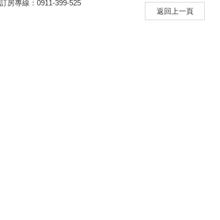
兩案較有可行性
訂房專線：0911-399-525
返回上一頁
三代同遊國家公園 『墾丁仲夏
夜未眠－蟹謝好孕』陸蟹生態之
旅
兒童狂歡節開幕 藝術館變身為
兒童樂園
勝利星村舊好勝市集 7月13日重
磅登場
和時間賽跑！網紅景點潮州日式
建築群 僅剩6棟可修復
動動手.藝起玩-跑跑巴士迴力車
2019野薑花季7月登場，歡迎來
訪~
山友注意！台灣登山申請整合服
務網 單一入口網上線了
暑假來了！雙流自然教育中心十
周年熱鬧慶生!
鵬琉線船票半價優惠 墾丁飯店
推「買大送小」
恆春3000啤酒博物館！全球酒