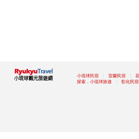
杯集成的「巨大酒杯牆」
墾丁社頂夏日「夜精靈」 螢光
蕈雨後綻放迷魂綠光
小琉球低碳旅遊，無拘無「塑」
超便利！
這裡有櫻花蝦霜淇淋 屏東東港
吃冰節登場
海生館河魨海洋派對 海洋系網
美爭奇鬥艷
「2019屏東縣原住民族收穫節-
收穫那麼多」
｜
｜
小琉球民宿
宜蘭民宿
｜
探索．小琉球旅遊
彰化民宿
藤枝森林遊樂區6月底關園 入園
只剩41名額
2019寶島仲夏節開跑
2019屏東Ocean Alive大鵬灣水
域系列活動
2019屏東縣東港吃冰節
2019屏東馬拉松路跑報名
滿滿兔子等你餵！屏東「兔子樂