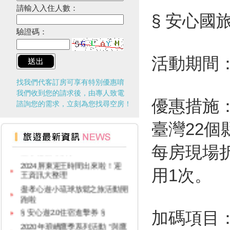
請輸入入住人數：
§ 安心國
驗證碼：
活動期間：
找我們代客訂房可享有特別優惠唷
我們收到您的請求後，由專人致電
優惠措施
諮詢您的需求，立刻為您找尋空房！
臺灣22
台灣百大景點推薦，集章還有限
量小禮物可以拿
每房現場折
2024屏東迎王時間出來啦！迎
王資訊大整理
用1次。
盡孝心遊小琉球放鬆之旅活動開
跑啦
§ 安心遊2.0住宿進擊券 §
加碼項目
2020年琅嶠鷹季系列活動 “與鷹
同行”草原健走活動