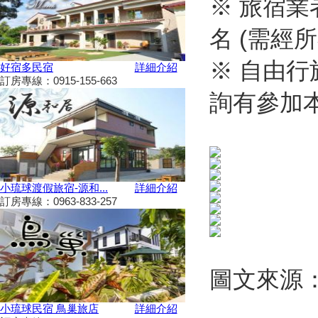
※ 旅宿業
2019擴大國旅秋冬住宿優惠活
動
名 (需經
秋冬擴大國旅補助離島加碼怎麼
用？老司機分享連續技
※ 自由行
108年潮州賽神蝦暨小農市集活
好宿多民宿
詳細介紹
動
訂房專線：0915-155-663
詢有參加
單車騎遊聽風看海，體驗台灣燈
塔極點濱海小鎮風貌 一起Light
up Taiwan
Hi~枋寮有藝市
單車環島遊台灣國際入口網站
Taiwan on 2 Wheels
小琉球渡假旅宿-源和...
詳細介紹
第四屆「小琉球愛龜淨灘接力
訂房專線：0963-833-257
賽」活動，7/13小琉球龍蝦洞海
灘展開！
屏東大鵬灣賽車場今歇業 車友
依依不捨盼有人接手
圖文來源
大鵬灣水上趣 體驗造舟、迷你
鐵人
高鐵南延新增方案！交通部：這
小琉球民宿 鳥巢旅店
詳細介紹