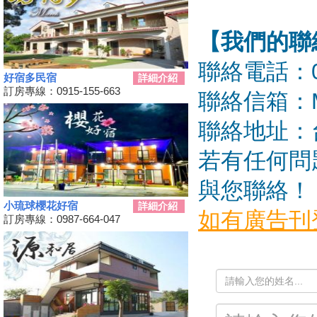
動
秋冬擴大國旅補助離島加碼怎麼
【我們的聯
用？老司機分享連續技
108年潮州賽神蝦暨小農市集活
聯絡電話：09
動
好宿多民宿
詳細介紹
單車騎遊聽風看海，體驗台灣燈
訂房專線：0915-155-663
聯絡信箱：
塔極點濱海小鎮風貌 一起Light
up Taiwan
聯絡地址：
Hi~枋寮有藝市
單車環島遊台灣國際入口網站
若有任何問
Taiwan on 2 Wheels
與您聯絡！
第四屆「小琉球愛龜淨灘接力
賽」活動，7/13小琉球龍蝦洞海
小琉球櫻花好宿
詳細介紹
灘展開！
如有廣告刊
訂房專線：0987-664-047
屏東大鵬灣賽車場今歇業 車友
依依不捨盼有人接手
大鵬灣水上趣 體驗造舟、迷你
姓
鐵人
名:
高鐵南延新增方案！交通部：這
兩案較有可行性
內