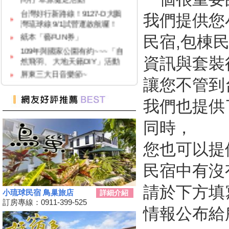
台灣好行新路線！9127-D大鵬
我們提供您
灣琉球線 9/1試營運啟航囉！
紙本「藝FUN券」
民宿,包棟民
109年與國家公園有約~~~「自
然飛羽、 大地天籟DIY」活動
資訊與套裝
屏東三大日音樂節~
讓您不管到
2020大鵬灣帆船生活節
墾丁國家公園舉辦『潮向海洋玩
我們也提供
科學』活動
7/4-7/31東港吃冰趣 ice仲夏潮口
同時，
味【系列活動】
高鐵首推澎湖交通聯票 超夯小
您也可以提
琉球行程繼續賣
民宿中有沒
【墾丁後壁湖美食推薦】後壁湖
生魚片|邱家生魚片|傳說中的百
元生魚片|空運來台新鮮生魚片|
請於下方填
小琉球民宿 鳥巢旅店
詳細介紹
2019擴大國旅秋冬夜市抵用卷
訂房專線：0911-399-525
情報公布給
優惠活動
2019擴大國旅秋冬住宿優惠活