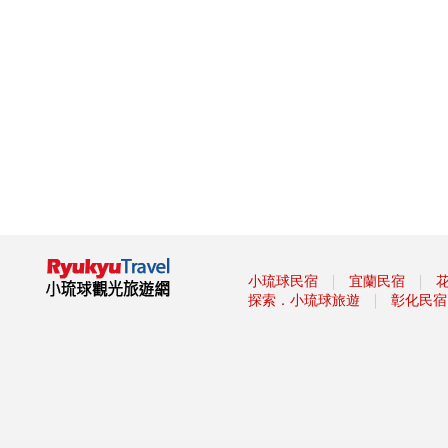
墾丁社頂夏日「夜精靈」 螢光
蕈雨後綻放迷魂綠光
小琉球低碳旅遊，無拘無「塑」
超便利！
這裡有櫻花蝦霜淇淋 屏東東港
吃冰節登場
海生館河魨海洋派對 海洋系網
美爭奇鬥艷
「2019屏東縣原住民族收穫節-
收穫那麼多」
藤枝森林遊樂區6月底關園 入園
只剩41名額
｜
｜
小琉球民宿
宜蘭民宿
｜
探索．小琉球旅遊
彰化民宿
2019寶島仲夏節開跑
2019屏東Ocean Alive大鵬灣水
域系列活動
2019屏東縣東港吃冰節
2019屏東馬拉松路跑報名
滿滿兔子等你餵！屏東「兔子樂