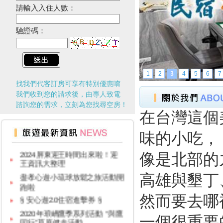
請輸入入住人數：
驗證碼：
1
2
3
4
5
6
7
找我們代客訂房可享有特別優惠唷
我們收到您的請求後，由專人致電
諮詢您的需求，立刻為您找尋空房！
在台灣這個
台灣百大景點推薦，集章還有限
味的小吃，
量小禮物可以拿
2024屏東迎王時間出來啦！迎
像是北部的
王資訊大整理
盡孝心遊小琉球放鬆之旅活動開
高雄與墾丁
跑啦
§ 安心遊2.0住宿進擊券 §
然而要去哪
2020年琅嶠鷹季系列活動 “與鷹
同行”草原健走活動
一個很重要