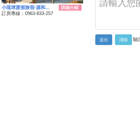
容
三代同遊國家公園 『墾丁仲夏
小琉球渡假旅宿-源和...
詳細介紹
夜未眠－蟹謝好孕』陸蟹生態之
訂房專線：0963-833-257
旅
兒童狂歡節開幕 藝術館變身為
兒童樂園
驗證
勝利星村舊好勝市集 7月13日重
磅登場
和時間賽跑！網紅景點潮州日式
建築群 僅剩6棟可修復
動動手.藝起玩-跑跑巴士迴力車
2019野薑花季7月登場，歡迎來
訪~
山友注意！台灣登山申請整合服
務網 單一入口網上線了
暑假來了！雙流自然教育中心十
周年熱鬧慶生!
鵬琉線船票半價優惠 墾丁飯店
推「買大送小」
恆春3000啤酒博物館！全球酒
杯集成的「巨大酒杯牆」