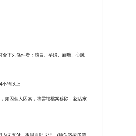
有符合下列條件者：感冒、孕婦、氣喘、心臟
4小時以上
下載，如因個人因素，將雲端檔案移除，恕店家
日內未支付，視同自動取消。(純住宿按房價