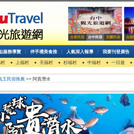
台東民宿
台中民宿
宜蘭民宿
台南
點服務導覽
伴手禮美食推
人氣深入報導
我要刊登廣告
福村
上福村
天福村
杉福村
中福村
一日遊
氣王民宿推薦
>> 阿貴潛水