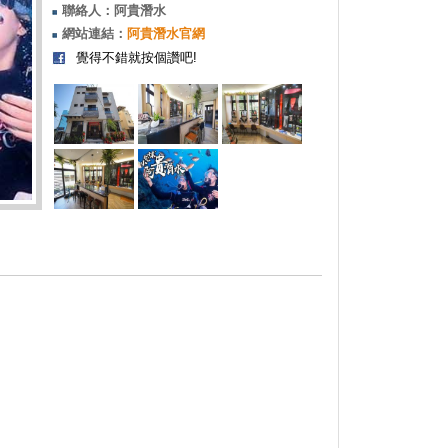
聯絡人：阿貴潛水
網站連結：
阿貴潛水官網
覺得不錯就按個讚吧!