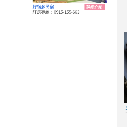
三代同遊國家公園 『墾丁仲夏
夜未眠－蟹謝好孕』陸蟹生態之
好宿多民宿
詳細介紹
旅
訂房專線：0915-155-663
兒童狂歡節開幕 藝術館變身為
兒童樂園
勝利星村舊好勝市集 7月13日重
磅登場
和時間賽跑！網紅景點潮州日式
建築群 僅剩6棟可修復
動動手.藝起玩-跑跑巴士迴力車
2019野薑花季7月登場，歡迎來
訪~
山友注意！台灣登山申請整合服
務網 單一入口網上線了
暑假來了！雙流自然教育中心十
周年熱鬧慶生!
鵬琉線船票半價優惠 墾丁飯店
推「買大送小」
恆春3000啤酒博物館！全球酒
杯集成的「巨大酒杯牆」