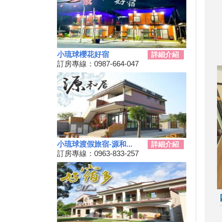
秋冬擴大國旅補助離島加碼怎麼
用？老司機分享連續技
108年潮州賽神蝦暨小農市集活
動
小琉球櫻花好宿
詳細介紹
單車騎遊聽風看海，體驗台灣燈
訂房專線：0987-664-047
塔極點濱海小鎮風貌 一起Light
up Taiwan
Hi~枋寮有藝市
單車環島遊台灣國際入口網站
Taiwan on 2 Wheels
第四屆「小琉球愛龜淨灘接力
賽」活動，7/13小琉球龍蝦洞海
灘展開！
小琉球渡假旅宿-源和...
詳細介紹
訂房專線：0963-833-257
屏東大鵬灣賽車場今歇業 車友
依依不捨盼有人接手
大鵬灣水上趣 體驗造舟、迷你
鐵人
高鐵南延新增方案！交通部：這
兩案較有可行性