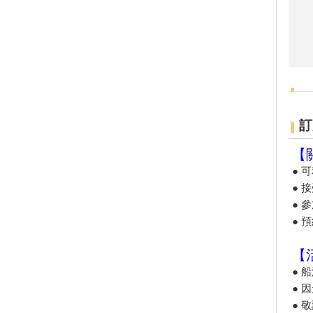
墾丁社頂夏日「夜精靈」 螢光
蕈雨後綻放迷魂綠光
小琉球低碳旅遊，無拘無「塑」
超便利！
這裡有櫻花蝦霜淇淋 屏東東港
吃冰節登場
海生館河魨海洋派對 海洋系網
美爭奇鬥艷
訂
「2019屏東縣原住民族收穫節-
收穫那麼多」
【
藤枝森林遊樂區6月底關園 入園
● 
只剩41名額
● 
2019寶島仲夏節開跑
● 
2019屏東Ocean Alive大鵬灣水
● 
域系列活動
2019屏東縣東港吃冰節
【
● 
2019屏東馬拉松路跑報名
● 
滿滿兔子等你餵！屏東「兔子樂
園」被絨毛毛兔兔圍繞萌炸天！
● 