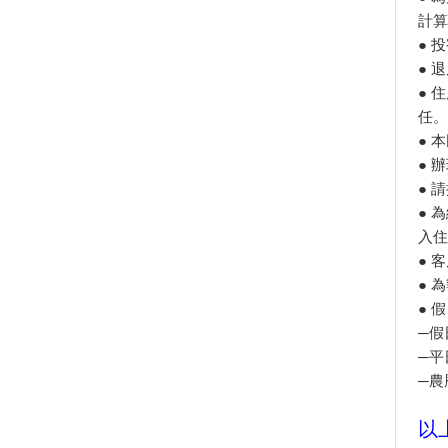
漫約會景點懶人包
計算
【趣吧】夏天就是要玩水划獨木
● 
舟！全台最新15條水上活動懶人
包
● 
● 
2019屏東黑鮪魚文化觀光季
任。
小琉球必遊免費景點【花瓶岩／
望海亭／中澳沙灘／龍蝦洞／美
● 
人洞售票亭後方沙灘】漫遊發現
● 
它的美～忘憂渡假聖地！
● 
小琉球輕旅！花瓶岩、衫福漁
● 
港、落日亭，小島迷人風情的初
入住
體驗
● 
小琉球三天兩夜必吃必玩指南｜
● 
小琉球自由行原來這麼簡單！
● 
小琉球必遊【烏鬼洞】除了爬洞
─假
穴，更要走走步道，美景盡收眼
底
─平
免出國！小琉球賞夢幻白沙灘、
─農
綠蠵龜 四季都好玩
小琉球必吃！在地人帶路的私房
以
海鮮 龍蝦飯湯炸出鮮甜海味