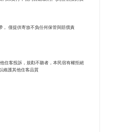
帶， 僅提供寄放不負任何保管與賠償責
其他住客投訴，規勸不聽者，本民宿有權拒絕
 以維護其他住客品質