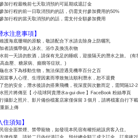
若參加行程最晚前七天取消預約可延期或退訂金
若參加行程的前一日取消預約的話，仍需支付參加費用的50%
若參加行程的當天取消預約的話，需支付全額參加費用
潛水注意事項】
為維護海底珊瑚的原貌，敬請配合下水請去除身上防曬乳
參加者請攜帶個人泳衣、浴巾及換洗衣物
潛水前一天請勿飲酒，請保有充足的睡眠，迎接隔天的潛水之旅。 (
高血壓、糖尿病、癲癇等症狀。)
海龜在水下為移動生物，無法保證遇見機率百分之百
若因當事人心理、生理因素而導致無法順利潛水，恕不退費
為了您的安全，潛水後請勿搭乘飛機，視深度與次數而定，需間隔12-2
潛水照片將傳至【 小琉球阿貴潛水a-gui dive 】FaceBook 粉絲專頁
隨行攝影之照片、影片備份檔案店家僅保留 3 個月，請將檔案自行
重新上傳
入住須知】
本民宿全面禁煙、禁帶寵物，如發現本民宿有權拒絕該房客入住。
為方便作業，請於二日內付清訂金，預付總金額三成之訂金，訂房後2