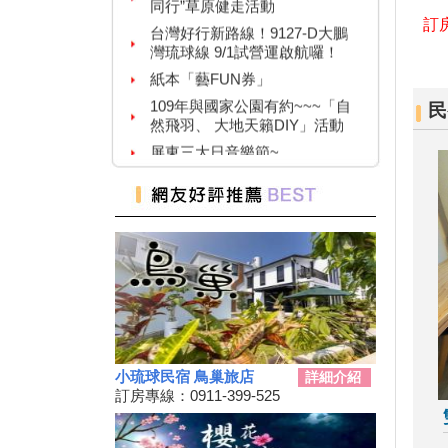
台灣好行新路線！9127-D大鵬
灣琉球線 9/1試營運啟航囉！
訂房
紙本「藝FUN券」
109年與國家公園有約~~~「自
然飛羽、 大地天籟DIY」活動
民
屏東三大日音樂節~
2020大鵬灣帆船生活節
墾丁國家公園舉辦『潮向海洋玩
科學』活動
7/4-7/31東港吃冰趣 ice仲夏潮口
味【系列活動】
高鐵首推澎湖交通聯票 超夯小
琉球行程繼續賣
【墾丁後壁湖美食推薦】後壁湖
生魚片|邱家生魚片|傳說中的百
元生魚片|空運來台新鮮生魚片|
2019擴大國旅秋冬夜市抵用卷
小琉球民宿 鳥巢旅店
詳細介紹
優惠活動
訂房專線：0911-399-525
2019擴大國旅秋冬住宿優惠活
動