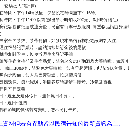
、套裝按人頭計算)
投宿時間：下午14時以後，保留投宿時間至下午16時。
退房時間：中午11:00 以前(超出半小時加收300元、6小時算續住)
住房旅客提前抵達或退房後，民宿有行李寄放服務 (貴重物品請隨身攜
)
本民宿全面禁煙、禁帶寵物，如發現本民宿有權拒絕該房客入住。
辦理住宿登記手續時，請結清扣除訂金後的尾款
請攜帶相關證件，以便辦理住房登記手續
為維護住宿者權益及住宿品質，請勿於客房內酗酒及大聲喧嘩，如經
。 晚上10點後，請避免大聲喧嘩；如有早起習慣，也請放低音量，
客房內之設備，如人為因素破壞，按原價賠償
為響應環保、節能減碳，離開客房時請隨手關燈、冷氣及電視
假日與平日定義
日：週五及連休假日（連休尾日不算）。
日：週日~週四
曆春節期間價格若有變動，恕不另行告知。
上資料但若有異動皆以民宿告知的最新資訊為主。