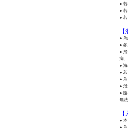
● 
-品味東港-
● 
旱鴨子不能體驗潛水？台灣體驗
潛水景點與８大疑問全解惑！
● 
國慶煙火睽違12年在屏東 高屏
溪兩岸皆可欣賞
【
● 
2019 SL仲夏寶島號定期開行活
動
● 
要搶要快！屏東春遊加碼禮快發
● 
完 自由行補助剩3成
病、
墾丁陸蟹繁殖季 海生館推夜宿
● 
生態遊程
● 
【台灣好好玩】到屏東‧小琉球
● 
永續生態遊 解放無「塑」島嶼
● 
暑假熱搜水上活動：透明獨木
● 
舟！全台最新15條水上活動懶人
無法
包
海天一色美如畫！全台13大絕美
【
沙灘玩水去
● 
520也要耍浪漫！全台必收藏浪
● 