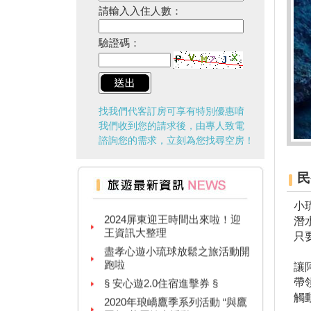
請輸入入住人數：
驗證碼：
找我們代客訂房可享有特別優惠唷
我們收到您的請求後，由專人致電
諮詢您的需求，立刻為您找尋空房！
台灣百大景點推薦，集章還有限
民
量小禮物可以拿
2024屏東迎王時間出來啦！迎
小
王資訊大整理
潛
盡孝心遊小琉球放鬆之旅活動開
只
跑啦
§ 安心遊2.0住宿進擊券 §
讓
2020年琅嶠鷹季系列活動 “與鷹
帶
同行”草原健走活動
觸