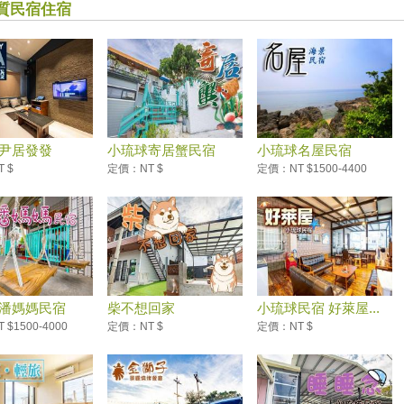
質民宿住宿
尹居發發
小琉球寄居蟹民宿
小琉球名屋民宿
 $
定價：NT $
定價：NT $1500-4400
潘媽媽民宿
柴不想回家
小琉球民宿 好萊屋...
$1500-4000
定價：NT $
定價：NT $