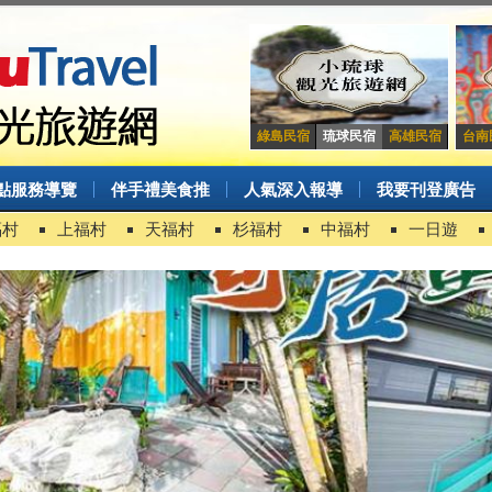
綠島民宿
琉球民宿
高雄民宿
台南
點服務導覽
伴手禮美食推
人氣深入報導
我要刊登廣告
福村
上福村
天福村
杉福村
中福村
一日遊