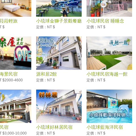
菈菈輕旅
小琉球金獅子景觀餐廳
小琉球民宿 睡睡念
民...
 $
定價：NT $
定價：NT $
海景民宿
源和居2館
小琉球民宿海越一館
$2000-4600
定價：NT $
定價：NT $
民宿
小琉球好林居民宿
小琉球藍海洋民宿
$3,000-10,000
定價：NT $
定價：NT $