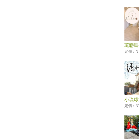
舟！全台最新15條水上活動懶人
包
2019屏東黑鮪魚文化觀光季
小琉球必遊免費景點【花瓶岩／
望海亭／中澳沙灘／龍蝦洞／美
人洞售票亭後方沙灘】漫遊發現
它的美～忘憂渡假聖地！
琉戀民
定價：NT
小琉球輕旅！花瓶岩、衫福漁
港、落日亭，小島迷人風情的初
體驗
小琉球三天兩夜必吃必玩指南｜
小琉球自由行原來這麼簡單！
小琉球必遊【烏鬼洞】除了爬洞
穴，更要走走步道，美景盡收眼
小琉球
底
和...
定價：NT
免出國！小琉球賞夢幻白沙灘、
綠蠵龜 四季都好玩
小琉球必吃！在地人帶路的私房
海鮮 龍蝦飯湯炸出鮮甜海味
5/4屏東黑鮪魚季，必吃經典海