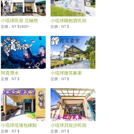
小琉球民宿 北極熊
小琉球睡飽寶民宿
旅...
定價：NT $1600~
定價：NT $
阿貴潛水
小琉球微笑象家
定價：NT $
定價：NT $
小琉球琉埔包棟館
小琉球貝殼沙民宿
定價：NT $
定價：NT $