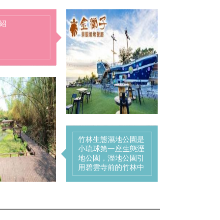
美人洞為小為鄉公所
於民國六十四年以公
共造產方式闢建而
成。在這裡晚上可以
看到椰子蟹、紫地
蟹，還有非常多的螢
火蟲哦！