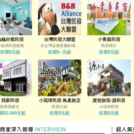
龜龜好窩民宿
台灣民宿大聯盟
小青庭民宿
小琉球民宿推薦
在台灣這個美麗的環...
民宿簡介
住宿$元起
住宿$--元起
住宿$元起
我家民宿
小琉球民宿 鳥巢旅店
渡假旅宿-源和居
迎來我家住 ...
民宿介紹
小琉球民宿
宿$2,000元起
住宿$元起
住宿$元起