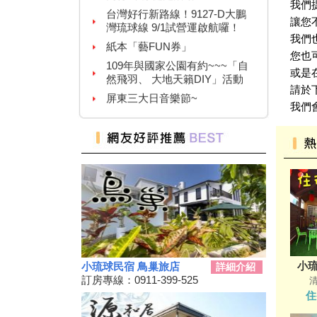
我們
紙本「藝FUN券」
讓您
109年與國家公園有約~~~「自
我們
然飛羽、 大地天籟DIY」活動
您也
屏東三大日音樂節~
或是
2020大鵬灣帆船生活節
請於
墾丁國家公園舉辦『潮向海洋玩
我們
科學』活動
7/4-7/31東港吃冰趣 ice仲夏潮口
味【系列活動】
高鐵首推澎湖交通聯票 超夯小
琉球行程繼續賣
【墾丁後壁湖美食推薦】後壁湖
生魚片|邱家生魚片|傳說中的百
元生魚片|空運來台新鮮生魚片|
2019擴大國旅秋冬夜市抵用卷
優惠活動
小琉
小琉球民宿 鳥巢旅店
詳細介紹
2019擴大國旅秋冬住宿優惠活
訂房專線：0911-399-525
動
住
秋冬擴大國旅補助離島加碼怎麼