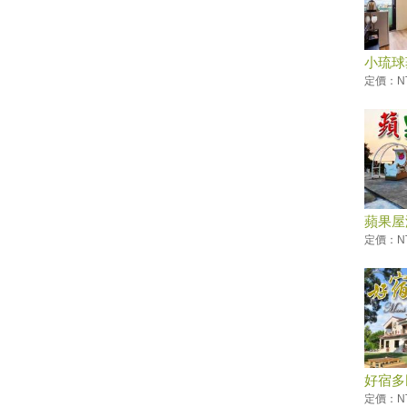
旱鴨子不能體驗潛水？台灣體驗
潛水景點與８大疑問全解惑！
國慶煙火睽違12年在屏東 高屏
小琉球
溪兩岸皆可欣賞
定價：NT
2019 SL仲夏寶島號定期開行活
動
要搶要快！屏東春遊加碼禮快發
完 自由行補助剩3成
墾丁陸蟹繁殖季 海生館推夜宿
生態遊程
【台灣好好玩】到屏東‧小琉球
蘋果屋
永續生態遊 解放無「塑」島嶼
定價：NT 
暑假熱搜水上活動：透明獨木
舟！全台最新15條水上活動懶人
包
海天一色美如畫！全台13大絕美
沙灘玩水去
520也要耍浪漫！全台必收藏浪
漫約會景點懶人包
好宿多
定價：NT 
【趣吧】夏天就是要玩水划獨木