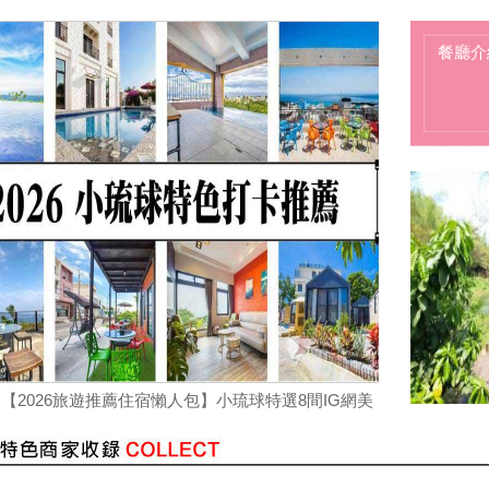
【墾丁後壁湖美食推薦】後壁湖生魚片|邱家生魚片|
傳說中的百元生魚片|空運來台新鮮生魚片|