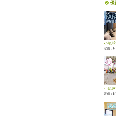
蕈雨後綻放迷魂綠光
優
小琉球低碳旅遊，無拘無「塑」
超便利！
這裡有櫻花蝦霜淇淋 屏東東港
吃冰節登場
海生館河魨海洋派對 海洋系網
美爭奇鬥艷
「2019屏東縣原住民族收穫節-
小琉球
收穫那麼多」
定價：NT
藤枝森林遊樂區6月底關園 入園
只剩41名額
2019寶島仲夏節開跑
2019屏東Ocean Alive大鵬灣水
域系列活動
2019屏東縣東港吃冰節
小琉球
2019屏東馬拉松路跑報名
定價：NT 
滿滿兔子等你餵！屏東「兔子樂
園」被絨毛毛兔兔圍繞萌炸天！
-品味東港-