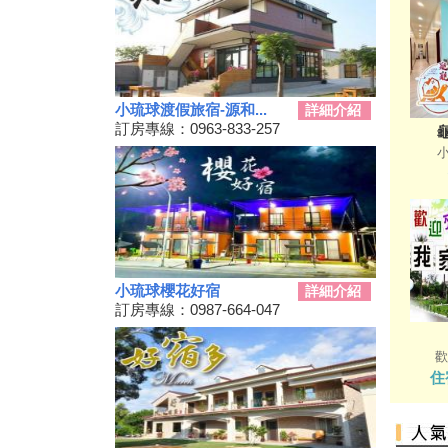
用？老司機分享連續技
108年潮州賽神蝦暨小農市集活
動
單車騎遊聽風看海，體驗台灣燈
塔極點濱海小鎮風貌 一起Light
小琉球渡假旅宿-源和...
詳細介紹
up Taiwan
訂房專線：0963-833-257
Hi~枋寮有藝市
單車環島遊台灣國際入口網站
Taiwan on 2 Wheels
第四屆「小琉球愛龜淨灘接力
賽」活動，7/13小琉球龍蝦洞海
灘展開！
屏東大鵬灣賽車場今歇業 車友
小琉球櫻花好宿
詳細介紹
依依不捨盼有人接手
訂房專線：0987-664-047
大鵬灣水上趣 體驗造舟、迷你
鐵人
歡
高鐵南延新增方案！交通部：這
住
兩案較有可行性
三代同遊國家公園 『墾丁仲夏
夜未眠－蟹謝好孕』陸蟹生態之