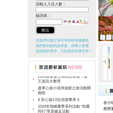
請輸入入住人數：
驗證碼：
1
2
找我們代客訂房可享有特別優惠唷
我們收到您的請求後，由專人致電
諮詢您的需求，立刻為您找尋空房！
台灣百大景點推薦，集章還有限
量小禮物可以拿
2024屏東迎王時間出來啦！迎
王資訊大整理
小琉球 住得好民宿
盡孝心遊小琉球放鬆之旅活動開
小琉球民宿-住得好民...
跑啦
§ 安心遊2.0住宿進擊券 §
2020年琅嶠鷹季系列活動 “與鷹
同行”草原健走活動
在小
台灣好行新路線！9127-D大鵬
然而
灣琉球線 9/1試營運啟航囉！