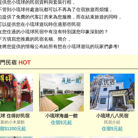
提供您小琉球的民宿資料與套裝行程，
不管到小琉球何處遊玩都可以不再為了住宿旅遊而煩惱，
也提供了免費的代客訂房來為您服務，而在結束旅遊的同時，
可以提供您在小琉球遊玩時住過那些民宿
在您住過的小琉球民宿中有沒有特別讓您印象深刻的？
下方填寫您推薦的民宿名稱、簡介，
會將您提供的情報公布給所有想在小琉球遊玩的玩家們參考!
球 住得好民宿
小琉球海越一館
小琉球八八民宿
清新的小木屋館
住宿$元起
民宿介紹
宿$1200元起
住宿$元起