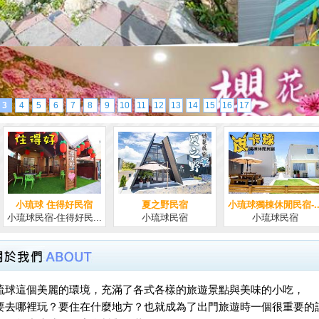
3
4
5
6
7
8
9
10
11
12
13
14
15
16
17
夏之野民宿
小琉球獨棟休閒民宿-...
小琉球 住得好民宿
小琉球民宿
小琉球民宿
小琉球民宿-住得好民...
琉球這個美麗的環境，充滿了各式各樣的旅遊景點與美味的小吃，
要去哪裡玩？要住在什麼地方？也就成為了出門旅遊時一個很重要的