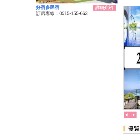
旅
好宿多民宿
詳細介紹
兒童狂歡節開幕 藝術館變身為
訂房專線：0915-155-663
兒童樂園
勝利星村舊好勝市集 7月13日重
磅登場
和時間賽跑！網紅景點潮州日式
建築群 僅剩6棟可修復
動動手.藝起玩-跑跑巴士迴力車
2019野薑花季7月登場，歡迎來
訪~
山友注意！台灣登山申請整合服
務網 單一入口網上線了
暑假來了！雙流自然教育中心十
周年熱鬧慶生!
鵬琉線船票半價優惠 墾丁飯店
推「買大送小」
恆春3000啤酒博物館！全球酒
杯集成的「巨大酒杯牆」
墾丁社頂夏日「夜精靈」 螢光